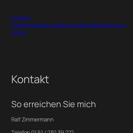
Zum
Inhalt
rundum
springen
Datenverarbeitungstechnik
Kontakt
Impressum
GmbH
Kontakt
So erreichen Sie mich
Ralf Zimmermann
Telefon 01 51 / 230 39 222